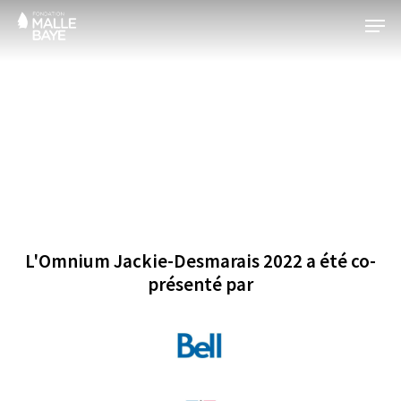
Skip
Menu
to
main
content
2022
L'Omnium Jackie-Desmarais 2022 a été co-
présenté par