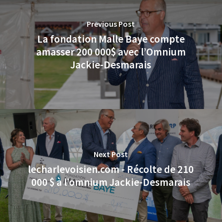
Previous Post
La fondation Malle Baye compte
amasser 200 000$ avec l’Omnium
Jackie-Desmarais
Next Post
lecharlevoisien.com - Récolte de 210
000 $ à l’omnium Jackie-Desmarais